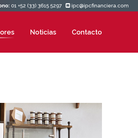
ono:
01 +52 (33)
3615 5297
ipc@ipcfinanciera.com
ores
Noticias
Contacto